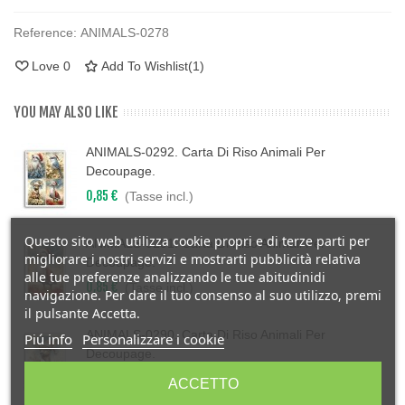
Reference:
ANIMALS-0278
Love
0
Add To Wishlist
(
1
)
YOU MAY ALSO LIKE
ANIMALS-0292. Carta Di Riso Animali Per
Decoupage.
0,85 €
(Tasse incl.)
Questo sito web utilizza cookie propri e di terze parti per
ANIMALS-0291. Carta Di Riso Animali Per
migliorare i nostri servizi e mostrarti pubblicità relativa
Decoupage.
alle tue preferenze analizzando le tue abitudinidi
0,85 €
(Tasse incl.)
navigazione. Per dare il tuo consenso al suo utilizzo, premi
il pulsante Accetta.
ANIMALS-0290. Carta Di Riso Animali Per
Piú info
Personalizzare i cookie
Decoupage.
0,85 €
(Tasse incl.)
ACCETTO