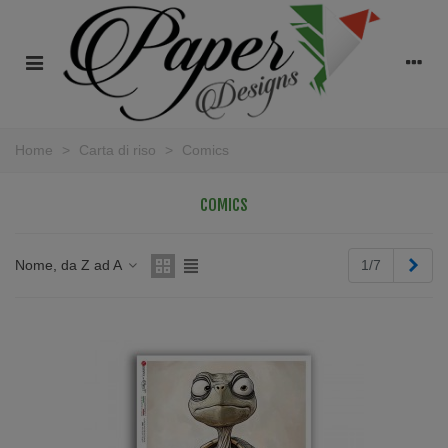
Home
>
Carta di riso
>
Comics
COMICS
Succ
Nome, da Z ad A
1/7