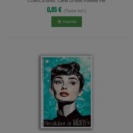
COMICS-0055. Carta Di Riso Fumetti Per
Decoupage.
0,85 €
(Tasse incl.)
Acquista