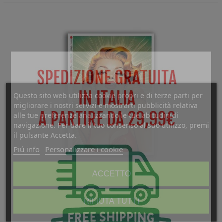
Questo sito web utilizza cookie propri e di terze parti per
migliorare i nostri servizi e mostrarti pubblicità relativa
alle tue preferenze analizzando le tue abitudinidi
navigazione. Per dare il tuo consenso al suo utilizzo, premi
il pulsante Accetta.
Piú info
Personalizzare i cookie
ACCETTO
COMICS-0057. Carta Di Riso Fumetti Per
Decoupage.
0,85 €
(Tasse incl.)
RIFIUTA TUTTI
Acquista