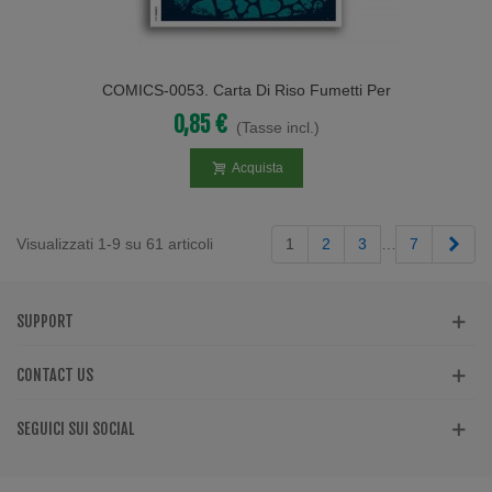
COMICS-0053. Carta Di Riso Fumetti Per
Decoupage.
0,85 €
(Tasse incl.)
Acquista
Succ
Visualizzati 1-9 su 61 articoli
1
2
3
…
7
SUPPORT
CONTACT US
SEGUICI SUI SOCIAL