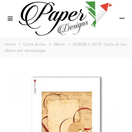
Home
>
Carta di riso
>
Album
>
ALBUM-L-0078. Carta di riso
album per decoupage.