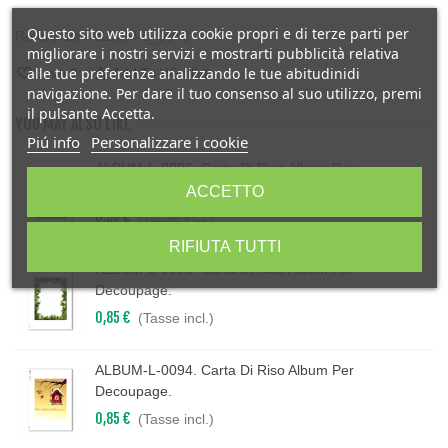
Questo sito web utilizza cookie propri e di terze parti per
Reference:
ALBUM-L_0078
migliorare i nostri servizi e mostrarti pubblicità relativa
alle tue preferenze analizzando le tue abitudinidi
Love
0
Add To Wishlist
navigazione. Per dare il tuo consenso al suo utilizzo, premi
il pulsante Accetta.
YOU MAY ALSO LIKE
Piú info
Personalizzare i cookie
ALBUM-L-0096. Carta Di Riso Album Per
Decoupage.
ACCETTO
0,85 €
(Tasse incl.)
RIFIUTA TUTTI
ALBUM-L-0095. Carta Di Riso Album Per
Decoupage.
0,85 €
(Tasse incl.)
ALBUM-L-0094. Carta Di Riso Album Per
Decoupage.
0,85 €
(Tasse incl.)