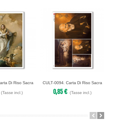
rta Di Riso Sacra
CULT-0094. Carta Di Riso Sacra
CULT-0146
Acquista
Acqu
ecoupage.
Per Decoupage.
P
0,85 €
0,8
(Tasse incl.)
(Tasse incl.)