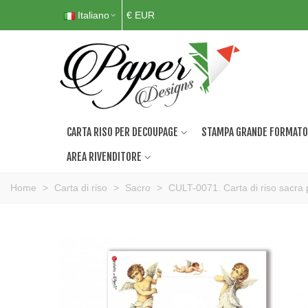
Italiano
€ EUR
CARTA RISO PER DECOUPAGE
STAMPA GRANDE FORMATO
AREA RIVENDITORE
Home
>
Carta di riso
>
Sacro
>
CULT-0071. Carta di riso sacra