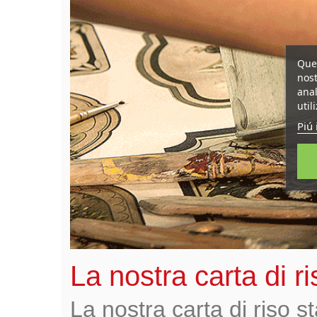
Ques
nost
anal
util
Piú 
La nostra carta di r
La nostra carta di riso 