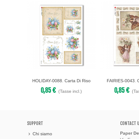
HOLIDAY-0088. Carta Di Riso
FAIRIES-0043. C
Acquista
Acquista
Festività Per Decoupage.
Fate Per De
0,85 €
0,85 €
(Tasse incl.)
(Ta
SUPPORT
CONTACT 
Paper De
Chi siamo