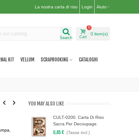
La nostra carta di riso
Login
Aiuto
0
0
item(s)
Cart
Search
NAL KIT
VELLUM
SCRAPBOOKING
CATALOGHI
YOU MAY ALSO LIKE
CULT-0200. Carta Di Riso
Sacra Per Decoupage.
tampa,
0,85 €
(Tasse incl.)