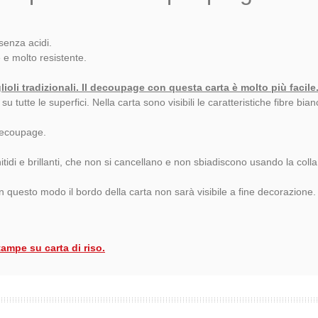
senza acidi.
e e molto resistente.
glioli tradizionali. Il decoupage con questa carta è molto più facile
tutte le superfici. Nella carta sono visibili le caratteristiche fibre bia
 decoupage.
itidi e brillanti, che non si cancellano e non sbiadiscono usando la coll
 In questo modo il bordo della carta non sarà visibile a fine decorazione.
tampe su carta di riso.