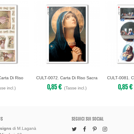
arta Di Riso
CULT-0072. Carta Di Riso Sacra
CULT-0081. Ca
Acquista
Acquista
coupage.
Per Decoupage.
Per D
0,85 €
0,85 €
sse incl.)
(Tasse incl.)
US
SEGUICI SUI SOCIAL
signs
di M.Laganà