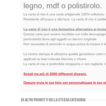
legno, mdf o polistirolo.
La carta di riso è una carta artigianale 100% cellulosa, 
Resistente all'acqua e alla luce. La carta di riso è sottil
La carta di riso è una fantastica alternativa ai tova
Questa carta può essere incollata con colla decoupage su 
particolarità dona agli oggetti un decoro originale.
Non necessita di ammollo in acqua prima di iniziare il
La nostra stampa di altissima qualità garantisce colori n
applicati su basi colorate bianche o chiare.
La carta di riso è preferibile strapparla e non tagliarla.
Scegli tra più di 2000 differenti disegni.
Oppure invia le tue foto per personalizzare le tue s
16 ALTRI PRODOTTI DELLA STESSA CATEGORIA: