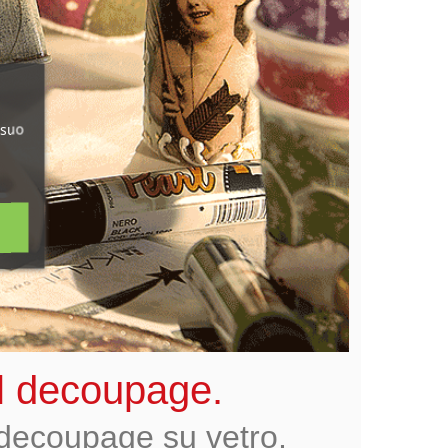
 suo
 il decoupage.
i decoupage su vetro,