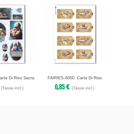
rta Di Riso Sacra
FAIRIES-0050. Carta Di Riso
HOLIDAY
Acquista
Acqu
ecoupage.
Fate Per Decoupage.
Festiv
0,85 €
0,8
(Tasse incl.)
(Tasse incl.)