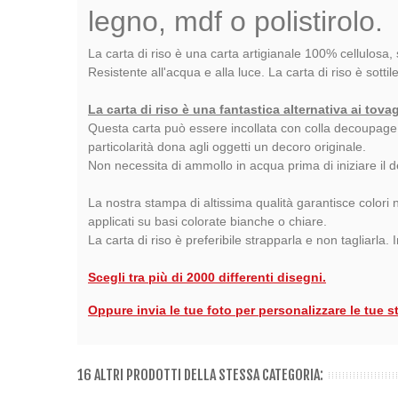
legno, mdf o polistirolo.
La carta di riso è una carta artigianale 100% cellulosa, 
Resistente all'acqua e alla luce. La carta di riso è sottil
La carta di riso è una fantastica alternativa ai tova
Questa carta può essere incollata con colla decoupage su 
particolarità dona agli oggetti un decoro originale.
Non necessita di ammollo in acqua prima di iniziare il
La nostra stampa di altissima qualità garantisce colori n
applicati su basi colorate bianche o chiare.
La carta di riso è preferibile strapparla e non tagliarla.
Scegli tra più di 2000 differenti disegni.
Oppure invia le tue foto per personalizzare le tue s
16 ALTRI PRODOTTI DELLA STESSA CATEGORIA: