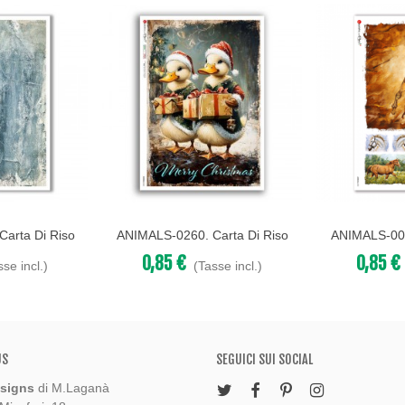
arta Di Riso
ANIMALS-0260. Carta Di Riso
ANIMALS-007
Acquista
Acquista
Decoupage.
Animali Per Decoupage.
Animali P
0,85 €
0,85 €
sse incl.)
(Tasse incl.)
US
SEGUICI SUI SOCIAL
signs
di M.Laganà