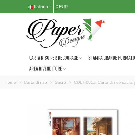
Italiano
€ EUR
CARTA RISO PER DECOUPAGE
STAMPA GRANDE FORMATO
AREA RIVENDITORE
Home
>
Carta di riso
>
Sacro
>
CULT-0011. Carta di riso sacra