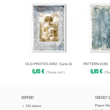
OLD-PHOTOS-0092. Carta Di
PATTERN-0196. C
Acquista
Acquista
Riso Vittoriana Per Decoupage.
Texture Per 
0,85 €
0,85 €
(Tasse incl.)
(Ta
SUPPORT
CONTACT 
Paper De
Chi siamo