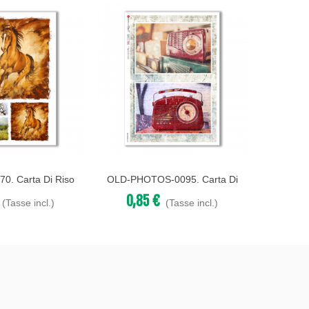
0. Carta Di Riso
OLD-PHOTOS-0095. Carta Di
BABY-0
Acquista
Acqu
er Decoupage.
Riso Vittoriana Per Decoupage.
Bambi
0,85 €
0,8
(Tasse incl.)
(Tasse incl.)