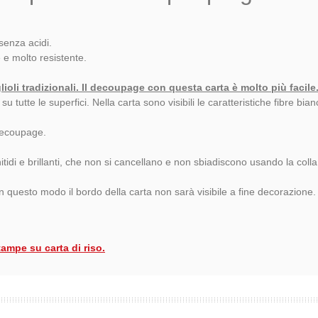
senza acidi.
e e molto resistente.
glioli tradizionali. Il decoupage con questa carta è molto più facile
tutte le superfici. Nella carta sono visibili le caratteristiche fibre bia
 decoupage.
itidi e brillanti, che non si cancellano e non sbiadiscono usando la coll
 In questo modo il bordo della carta non sarà visibile a fine decorazione.
tampe su carta di riso.