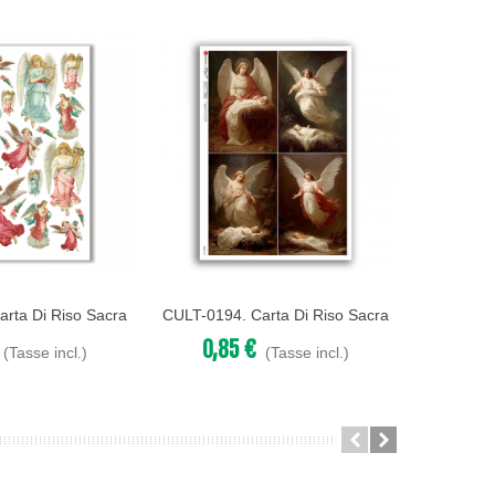
rta Di Riso Sacra
CULT-0194. Carta Di Riso Sacra
CULT-0100
Acquista
Acqu
ecoupage.
Per Decoupage.
P
0,85 €
0,8
(Tasse incl.)
(Tasse incl.)