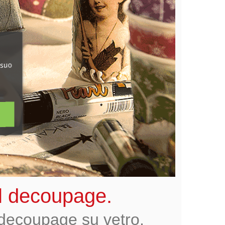
 suo
 il decoupage.
i decoupage su vetro,