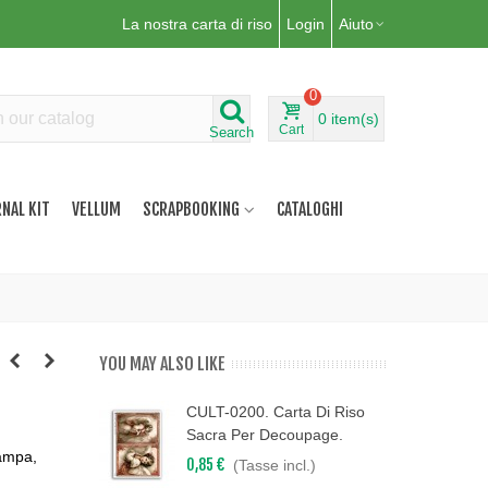
La nostra carta di riso
Login
Aiuto
0
0
item(s)
Cart
Search
NAL KIT
VELLUM
SCRAPBOOKING
CATALOGHI
YOU MAY ALSO LIKE
CULT-0200. Carta Di Riso
Sacra Per Decoupage.
tampa,
0,85 €
(Tasse incl.)