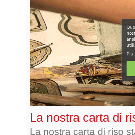
Ques
nost
anal
util
Piú 
La nostra carta di r
La nostra carta di riso 