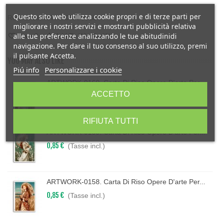
Questo sito web utilizza cookie propri e di terze parti per
Reference:
ARTWORK-0036
migliorare i nostri servizi e mostrarti pubblicità relativa
alle tue preferenze analizzando le tue abitudinidi
Love
0
Add To Wishlist
(
1
)
navigazione. Per dare il tuo consenso al suo utilizzo, premi
il pulsante Accetta.
YOU MAY ALSO LIKE
Piú info
Personalizzare i cookie
ARTWORK-0160. Carta Di Riso Opere D'arte Per...
ACCETTO
0,85 €
(Tasse incl.)
RIFIUTA TUTTI
ARTWORK-0159. Carta Di Riso Opere D'arte Per...
0,85 €
(Tasse incl.)
ARTWORK-0158. Carta Di Riso Opere D'arte Per...
0,85 €
(Tasse incl.)