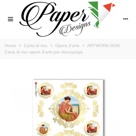
Home
>
Carta di riso
>
Opere d'arte
>
ARTWORK-0036.
Carta di riso opere d'arte per decoupage.