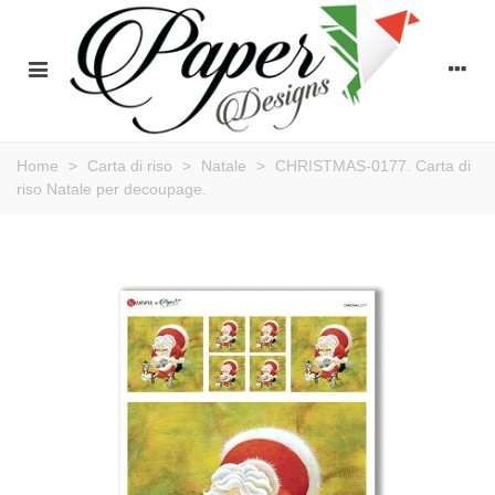
Home
>
Carta di riso
>
Natale
>
CHRISTMAS-0177. Carta di
riso Natale per decoupage.