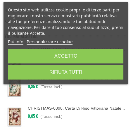
Questo sito web utilizza cookie propri e di terze parti per
Reference:
CHRISTMAS_0177
migliorare i nostri servizi e mostrarti pubblicità relativa
alle tue preferenze analizzando le tue abitudinidi
Love
0
Add To Wishlist
navigazione. Per dare il tuo consenso al suo utilizzo, premi
il pulsante Accetta.
YOU MAY ALSO LIKE
Piú info
Personalizzare i cookie
CHRISTMAS-0400. Carta Di Riso Vittoriana Natale...
ACCETTO
0,85 €
(Tasse incl.)
RIFIUTA TUTTI
CHRISTMAS-0399. Carta Di Riso Vittoriana Natale...
0,85 €
(Tasse incl.)
CHRISTMAS-0398. Carta Di Riso Vittoriana Natale...
0,85 €
(Tasse incl.)