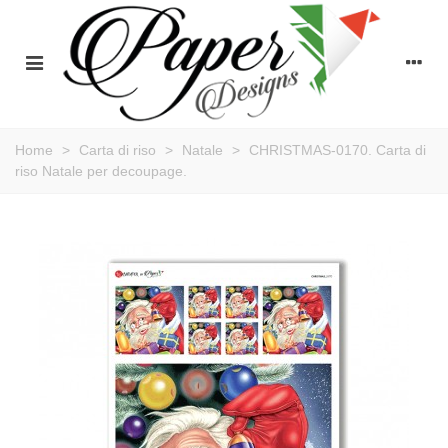
Home
>
Carta di riso
>
Natale
>
CHRISTMAS-0170. Carta di
riso Natale per decoupage.