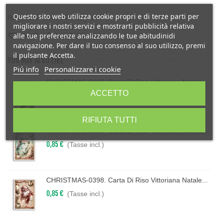
Questo sito web utilizza cookie propri e di terze parti per
Reference:
CHRISTMAS_0170
migliorare i nostri servizi e mostrarti pubblicità relativa
alle tue preferenze analizzando le tue abitudinidi
Love
0
Add To Wishlist
navigazione. Per dare il tuo consenso al suo utilizzo, premi
il pulsante Accetta.
YOU MAY ALSO LIKE
Piú info
Personalizzare i cookie
CHRISTMAS-0400. Carta Di Riso Vittoriana Natale...
ACCETTO
0,85 €
(Tasse incl.)
RIFIUTA TUTTI
CHRISTMAS-0399. Carta Di Riso Vittoriana Natale...
0,85 €
(Tasse incl.)
CHRISTMAS-0398. Carta Di Riso Vittoriana Natale...
0,85 €
(Tasse incl.)