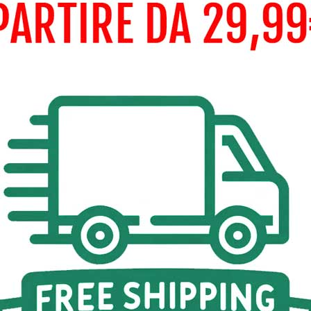
to sito web utilizza cookie propri e di terze parti per migliorare i
ri servizi e mostrarti pubblicità relativa alle tue preferenze
izzando le tue abitudinidi navigazione. Per dare il tuo consenso al
izzo, premi il pulsante Accetta.
info
Personalizzare i cookie
RIFIUTA TUTTI
ACCETTO
iso è la migliore carta per
stampata è ideale per progetti d