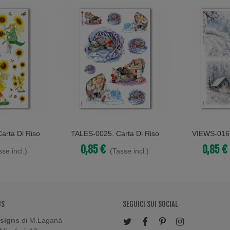
arta Di Riso
TALES-0025. Carta Di Riso
VIEWS-0166
Acquista
Acquista
coupage.
Fiabe Per Decoupage.
Paesaggi 
0,85 €
0,85 €
sse incl.)
(Tasse incl.)
US
SEGUICI SUI SOCIAL
signs
di M.Laganà