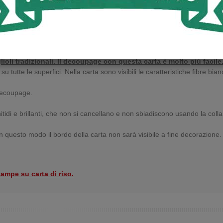
senza acidi.
e e molto resistente.
glioli tradizionali. Il decoupage con questa carta è molto più facile
tutte le superfici. Nella carta sono visibili le caratteristiche fibre bia
 decoupage.
itidi e brillanti, che non si cancellano e non sbiadiscono usando la coll
 In questo modo il bordo della carta non sarà visibile a fine decorazione.
tampe su carta di riso.