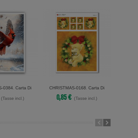
0384. Carta Di
CHRISTMAS-0168. Carta Di
CHRIST
Acquista
Acqu
iana Natale Per
Riso Natale Per Decoupage.
Riso Na
0,85 €
0,8
(Tasse incl.)
(Tasse incl.)
oupage.