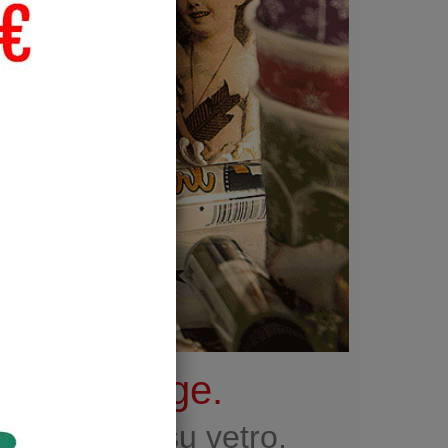
 suo
 il decoupage.
i decoupage su vetro,