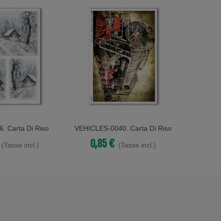
. Carta Di Riso
VEHICLES-0040. Carta Di Riso
CHRIST
Acquista
Acqu
Per Decoupage
Veicoli Per Decoupage.
Riso V
0,85 €
0,8
(Tasse incl.)
(Tasse incl.)