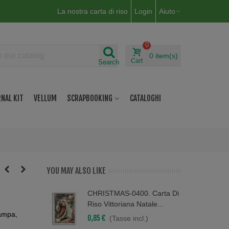
La nostra carta di riso
Login
Aiuto
0
0
item(s)
Cart
Search
NAL KIT
VELLUM
SCRAPBOOKING
CATALOGHI
YOU MAY ALSO LIKE
CHRISTMAS-0400. Carta Di
Riso Vittoriana Natale...
tampa,
0,85 €
(Tasse incl.)