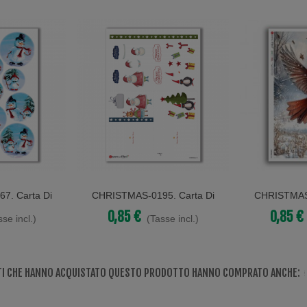
7. Carta Di
CHRISTMAS-0195. Carta Di
CHRISTMAS-
Acquista
Acquista
r Decoupage.
Riso Natale Per Decoupage.
Riso Vittor
0,85 €
0,85 €
sse incl.)
(Tasse incl.)
Dec
NTI CHE HANNO ACQUISTATO QUESTO PRODOTTO HANNO COMPRATO ANCHE: