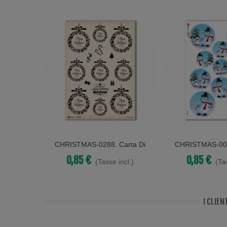
CHRISTMAS-0288. Carta Di
CHRISTMAS-006
Acquista
Acquista
Riso Vittoriana Natale Per
Riso Natale Pe
0,85 €
0,85 €
(Tasse incl.)
(Ta
Decoupage.
I CLIE