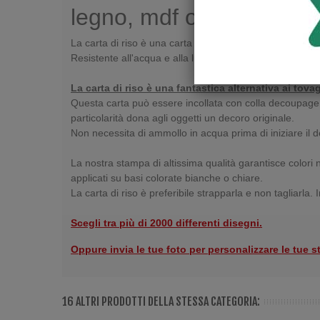
legno, mdf o polistirolo.
La carta di riso è una carta artigianale 100% cellulosa, 
Resistente all'acqua e alla luce. La carta di riso è sottil
La carta di riso è una fantastica alternativa ai tova
Questa carta può essere incollata con colla decoupage su 
particolarità dona agli oggetti un decoro originale.
Non necessita di ammollo in acqua prima di iniziare il
La nostra stampa di altissima qualità garantisce colori n
applicati su basi colorate bianche o chiare.
La carta di riso è preferibile strapparla e non tagliarla.
Scegli tra più di 2000 differenti disegni.
Oppure invia le tue foto per personalizzare le tue s
16 ALTRI PRODOTTI DELLA STESSA CATEGORIA: