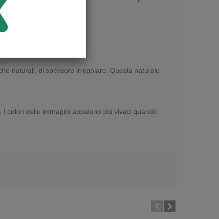
.
nche naturali, di spessore irregolare. Questa naturale
a. I colori delle immagini appaiono più vivaci quando