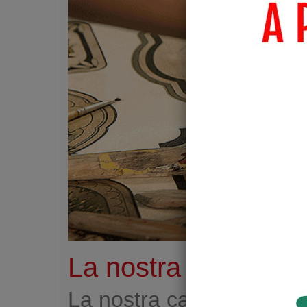
Ques
nost
anal
util
Piú 
La nostra carta di r
La nostra carta di riso 