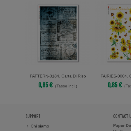
PATTERN-0184. Carta Di Riso
FAIRIES-0004. C
Acquista
Acquista
Texture Per Decoupage.
Fate Per De
0,85 €
0,85 €
(Tasse incl.)
(Ta
SUPPORT
CONTACT 
Paper De
Chi siamo