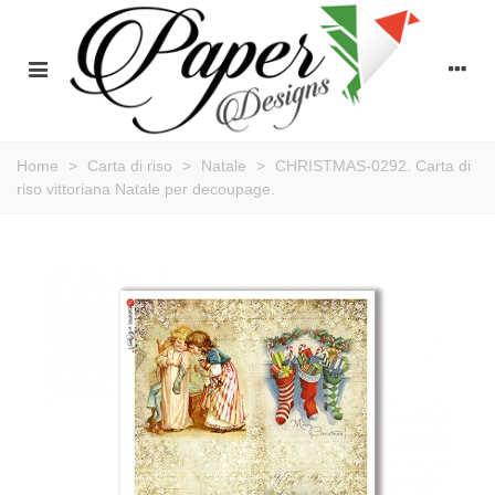
Home
>
Carta di riso
>
Natale
>
CHRISTMAS-0292. Carta di
riso vittoriana Natale per decoupage.