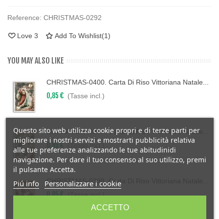
Reference:
CHRISTMAS-0292
Love
3
Add To Wishlist
(
1
)
YOU MAY ALSO LIKE
CHRISTMAS-0400. Carta Di Riso Vittoriana Natale...
0,85 €
(Tasse incl.)
Questo sito web utilizza cookie propri e di terze parti per
CHRISTMAS-0399. Carta Di Riso Vittoriana Natale...
migliorare i nostri servizi e mostrarti pubblicità relativa
0,85 €
(Tasse incl.)
alle tue preferenze analizzando le tue abitudinidi
navigazione. Per dare il tuo consenso al suo utilizzo, premi
il pulsante Accetta.
CHRISTMAS-0398. Carta Di Riso Vittoriana Natale...
Piú info
Personalizzare i cookie
0,85 €
(Tasse incl.)
ACCETTO