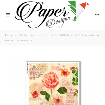
Home
>
Carta di riso
>
Fiori
>
FLOWERS-0201. Carta di riso
fiori per decoupage.