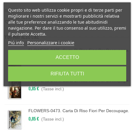
Questo sito web utilizza cookie propri e di terze parti per
Reference:
FLOWERS_0063
migliorare i nostri servizi e mostrarti pubblicità relativa
alle tue preferenze analizzando le tue abitudinidi
Love
0
Add To Wishlist
navigazione. Per dare il tuo consenso al suo utilizzo, premi
il pulsante Accetta.
YOU MAY ALSO LIKE
Piú info
Personalizzare i cookie
FLOWERS-0475. Carta Di Riso Fiori Per Decoupage.
ACCETTO
0,85 €
(Tasse incl.)
RIFIUTA TUTTI
FLOWERS-0474. Carta Di Riso Fiori Per Decoupage.
0,85 €
(Tasse incl.)
FLOWERS-0473. Carta Di Riso Fiori Per Decoupage.
0,85 €
(Tasse incl.)