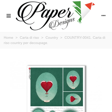
Home
>
Carta di riso
>
Country
>
COUNTRY-0041. Carta di
riso country per decoupage.