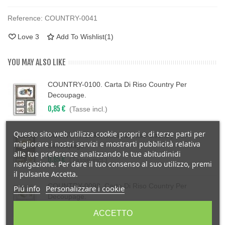
Reference:
COUNTRY-0041
Love
3
Add To Wishlist
(
1
)
YOU MAY ALSO LIKE
COUNTRY-0100. Carta Di Riso Country Per
Decoupage.
0,85 €
(Tasse incl.)
Questo sito web utilizza cookie propri e di terze parti per
COUNTRY-0099. Carta Di Riso Country Per
migliorare i nostri servizi e mostrarti pubblicità relativa
Decoupage.
alle tue preferenze analizzando le tue abitudinidi
0,85 €
(Tasse incl.)
navigazione. Per dare il tuo consenso al suo utilizzo, premi
il pulsante Accetta.
COUNTRY-0098. Carta Di Riso Country Per
Piú info
Personalizzare i cookie
Decoupage.
0,85 €
(Tasse incl.)
ACCETTO