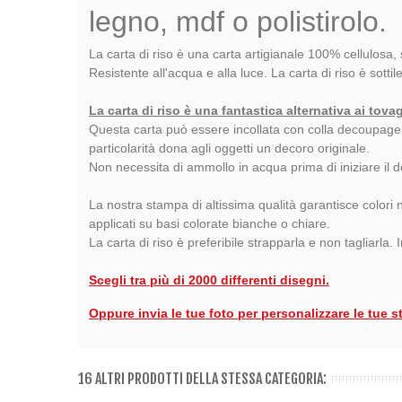
legno, mdf o polistirolo.
La carta di riso è una carta artigianale 100% cellulosa, 
Resistente all'acqua e alla luce. La carta di riso è sottil
La carta di riso è una fantastica alternativa ai tova
Questa carta può essere incollata con colla decoupage su 
particolarità dona agli oggetti un decoro originale.
Non necessita di ammollo in acqua prima di iniziare il
La nostra stampa di altissima qualità garantisce colori n
applicati su basi colorate bianche o chiare.
La carta di riso è preferibile strapparla e non tagliarla.
Scegli tra più di 2000 differenti disegni.
Oppure invia le tue foto per personalizzare le tue s
16 ALTRI PRODOTTI DELLA STESSA CATEGORIA: