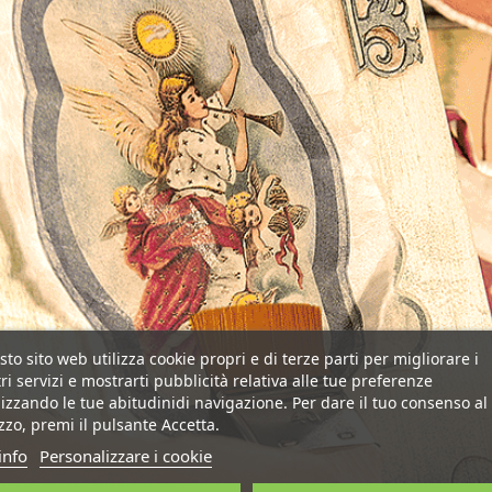
to sito web utilizza cookie propri e di terze parti per migliorare i
ri servizi e mostrarti pubblicità relativa alle tue preferenze
izzando le tue abitudinidi navigazione. Per dare il tuo consenso al
izzo, premi il pulsante Accetta.
info
Personalizzare i cookie