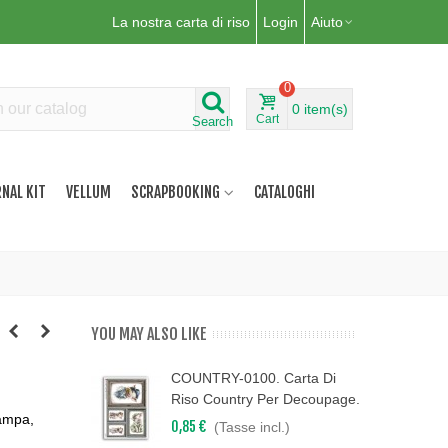
La nostra carta di riso
Login
Aiuto
0
0
item(s)
Cart
Search
NAL KIT
VELLUM
SCRAPBOOKING
CATALOGHI
YOU MAY ALSO LIKE
COUNTRY-0100. Carta Di
Riso Country Per Decoupage.
tampa,
0,85 €
(Tasse incl.)