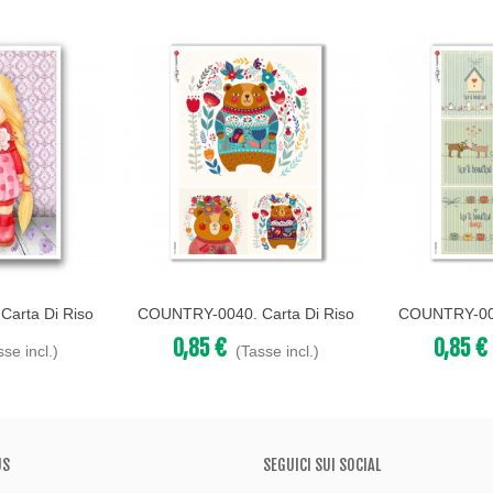
arta Di Riso
COUNTRY-0040. Carta Di Riso
COUNTRY-004
Acquista
Acquista
Decoupage.
Country Per Decoupage.
Country P
0,85 €
0,85 €
sse incl.)
(Tasse incl.)
US
SEGUICI SUI SOCIAL