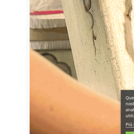
Ques
nost
anal
util
Piú 