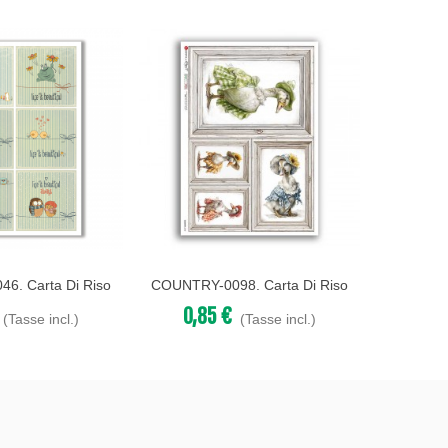
6. Carta Di Riso
COUNTRY-0098. Carta Di Riso
COUNTRY-
Acquista
Acqu
er Decoupage.
Country Per Decoupage.
Count
0,85 €
0,8
(Tasse incl.)
(Tasse incl.)