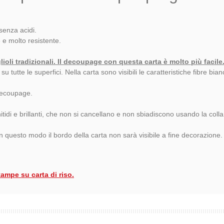
senza acidi.
e e molto resistente.
glioli tradizionali. Il decoupage con questa carta è molto più facile
tutte le superfici. Nella carta sono visibili le caratteristiche fibre bia
 decoupage.
itidi e brillanti, che non si cancellano e non sbiadiscono usando la coll
 In questo modo il bordo della carta non sarà visibile a fine decorazione.
tampe su carta di riso.